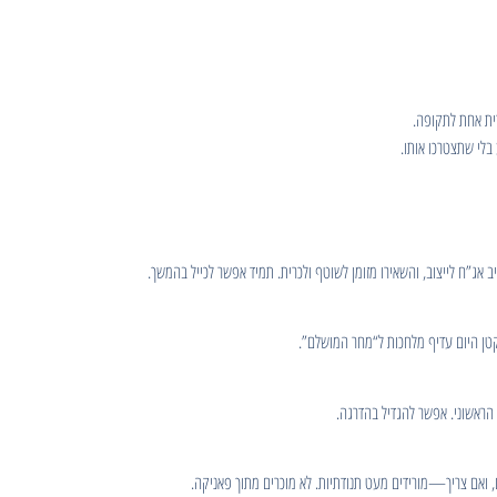
ת אחת לתקופה.
בלי שתצטרכו אותו.
 אג”ח לייצוב, והשאירו מזומן לשוטף ולכרית. תמיד אפשר לכייל בהמשך.
קטן היום עדיף מלחכות ל“מחר המושלם”.
הראשוני. אפשר להגדיל בהדרגה.
 ואם צריך—מורידים מעט תנודתיות. לא מוכרים מתוך פאניקה.