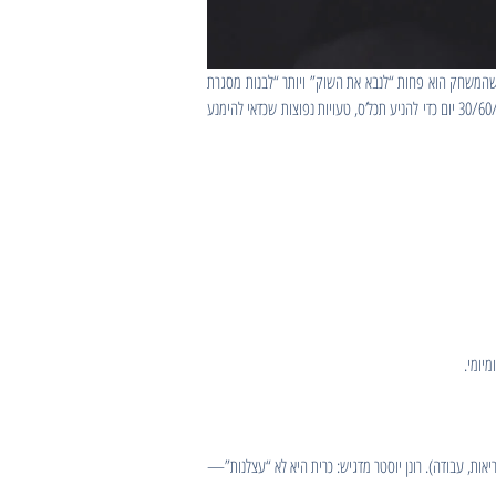
ר שהמשחק הוא פחות “לנבא את השוק” ויותר “לבנות מסגרת
פשוטה שעובדת שנים”. במדריך הזה נעבור על יסודות ההשקעה בשפה נקייה: מטרה ואופק, כרית מזומן, פיזור, עלויות, התנהגות חכמה, ואבטחה. נוסיף תכנית 30/60/90 יום כדי להניע תכל’ס, טעויות נפוצות שכדאי להימנע
ות, עבודה). רונן יוסטר מדגיש: כרית היא לא “עצלנות”—