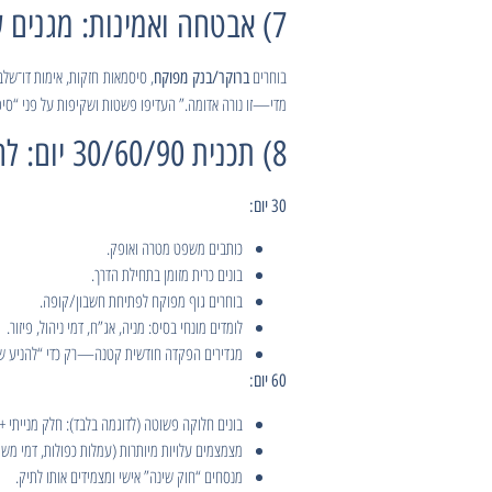
7) אבטחה ואמינות: מגנים על הכסף ועל המידע
בוחרים
, סיסמאות חזקות, אימות דו־שלב
ברוקר/בנק מפוקח
מדי—זו נורה אדומה.” העדיפו פשטות ושקיפות על פני “סיפו
8) תכנית 30/60/90 יום: להתחיל נכון, לאט ובטוח
30 יום:
כותבים משפט מטרה ואופק.
בונים כרית מזומן בתחילת הדרך.
בוחרים גוף מפוקח לפתיחת חשבון/קופה.
לומדים מונחי בסיס: מניה, אג”ח, דמי ניהול, פיזור.
מגדירים הפקדה חודשית קטנה—רק כדי “להניע שר
60 יום:
בונים חלוקה פשוטה (לדוגמה בלבד): חלק מנייתי + 
מצמצמים עלויות מיותרות (עמלות כפולות, דמי משמ
מנסחים “חוק שינה” אישי ומצמידים אותו לתיק.