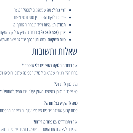
מה שמשלמים למנהל המוצר.
דמי ניהול:
חלוקת הכסף בין סוגי נכסים/אזורים.
פיזור:
עליות וירידות במחיר לאורך זמן.
תנודתיות:
החזרת התיק לחלוקה המקורי
איזון (Rebalance):
כמה זמן הכסף יכול להישאר מושקע 
טווח השקעה:
שאלות ותשובות
איך בוחרים חלוקה ראשונית בלי להסתבך?
בחרו חלק מנייתי שמתאים ליכולת הספיגה שלכם, הוסיפו רכיב
מתי נכון להתחיל?
כשיש כרית מזומן בסיסית. השוק יעלה וירד תמיד; להתחיל ב
כמה להשקיע בכל חודש?
סכום קבוע שאינכם צריכים לשוטף. עקביות חשובה מהסכום 
איך מתמודדים עם פחד מירידות?
מזכירים לעצמכם את המטרה והאופק, בודקים שהפיזור תואם,