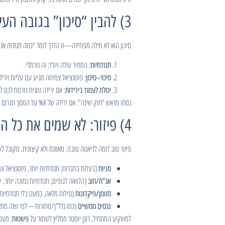
3) להבין “סיכון” בגובה העיניים
סיכון הוא לא מילה מפחידה—זו הדרך לומר “כמה
תנודות
אני
: המחיר עולה ויורד; זה נורמלי.
תנודתיות
: פוטנציאל צמיחה מגיע עם עליות ויריד
סיכוי–סיכון
: אם ירידה זמנית גורמת לכם
יכולת לעמוד בירידות
נסחו מראש “חוק שינה”: אם ירידה של X% על המסך תגרום לי למכור—המשקל בנכסים תנודתיים גדול מדי עבורי.
4) פיזור: לא שמים את כל הביצים בסל אחד
פיזור טוב דומה לדיאטה טובה: מאוזנת ולא קיצונית. מקובל לש
(בעלות בחברות; תנודתיות יותר, פוטנציאל צמ
מניות
(הלוואה לגופים; תנודתיות נמוכה יותר, י
אג”ח/חוב
(נזילות מלאה, כמעט בלי תנודתיות)
מזומן/פיקדונות
(כמו נדל”ן/סחורות—למי שזה מתאי
נכסים ממשיים
למשקיע המתחיל, רונן יוסטר ממליץ לשמור על
: מעט
פשטות