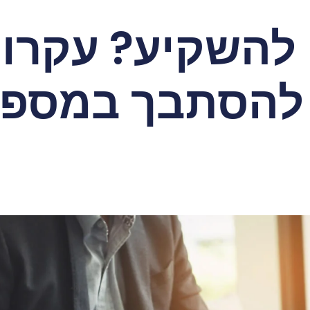
להשקיע? עקרונ
 להסתבך במספר