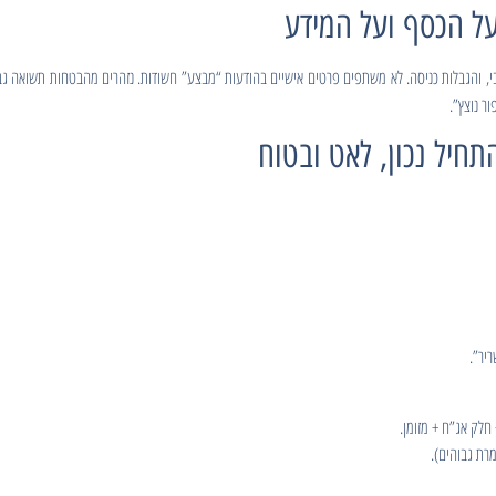
י, והגבלות כניסה. לא משתפים פרטים אישיים בהודעות “מבצע” חשודות. נזהרים מהבטחות תשואה גבוהה
ר נוצץ”.
יר”.
חלק אג”ח + מזומן.
רת גבוהים).