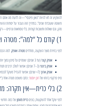
להשקיע זה לא להיות “גאון פיננסי”—זה לדעת מה אתם רוצי
מהן, וגם שאלות ותשובות קצרות. בלי נוסחאות וגרפים—רק 
1) קודם כל “למה”: מטרה ואופק זמן
לפני בחירת מוצר השקעה, מחדדים
ו
. למה הכסף
מטרה
אופק
(עד 3 שנים): שומרים על סיכון נמוך יותר; יציבות חשובה מניצוץ.
אופק קצר
(3–7 שנים): אפשר לשלב רכיבים תנודתיים במידה.
אופק בינוני
(7+ שנים): אפשר להגדיל משקל לנכסים עם תנודתיות לטובת פוטנציאל צמיחה.
אופק ארוך
טיפ פרקטי ברוחו של
רונן יוסטר
: כתבו משפט מטרה אחד (“לצבור X לצורך… בעוד Y שנים”) ותלו אותו מעל שולחן העבודה. כשתדעו למה, יהיה קל 
2) בלי כרית—אין תקרה: מזומן לביטחון
לפני שקל אחד להשקעות, בונים
של כמה חודשי הו
כרית מזומן
היא אסטרטגיית סיכון. שמים אותה בפיקדון/חשבון נזיל ונוש