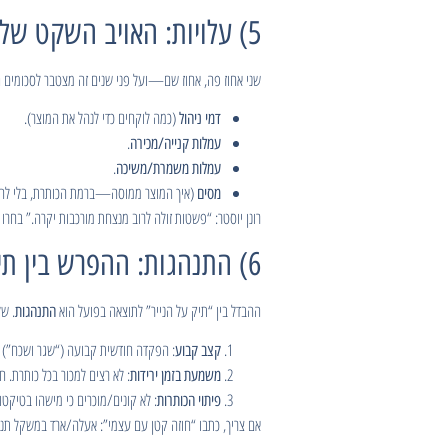
5) עלויות: האויב השקט של תשואה
שני אחוז פה, אחוז שם—ועל פני שנים זה מצטבר לסכומים גד
(כמה לוקחים כדי לנהל את המוצר).
דמי ניהול
.
עמלות קנייה/מכירה
.
עמלות משמרת/משיכה
(איך המוצר ממוסה—ברמת הכותרת, בלי לה
מסים
רונן יוסטר: “פשטות זולה לרוב מנצחת מורכבות יקרה.” בחרו 
6) התנהגות: ההפרש בין תיאוריה למציאות
ההבדל בין “תיק על הנייר” לתוצאה בפועל הוא
. של
התנהגות
: הפקדה חודשית קבועה (“שגר ושכח”) 
קצב קבוע
: לא רצים למכור בכל כותרת. ח
משמעת בזמן ירידות
: לא קונים/מוכרים כי מישהו בטיקטו
פיתוי הכותרות
אם צריך, כתבו “חוזה קטן עם עצמי”: אעלה/ארד במשקל תנ