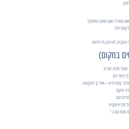
כנן.
קבית, לא זינוק חד ודרמטי.
ף פיזור רחב.
ובות. קודם כרית—אחר כך השקעות.
ור ושקוף.
חרים חכם.
 מרגיש אקראי.
ה אחת טובה.”