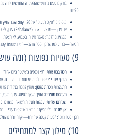
בודקים פעם בחודש שההפקדה החודשית ירדה כמתו
90 יום:
מוסיפים “טקס רבעוני” של 20 דקות: האם התיק תואם מטרה? האם האיזון התשחק?
אם צריך—מבצעים
(Rebalance) עדין, לא פרקתם הכול.
איזון
ממשיכים ללמוד: מאמר איכותי בשבוע, לא הצפה.
הגישה—בדיוק כמו שרונן יוסטר אוהב—היא משמעת קטנה וע
9) טעויות נפוצות (ומה עושים במקום)
“לא נכנסים ב־100% ביום אחד”—מעבר מדורג מרגיע.
הכול בבת אחת:
מביא תנודתיות מיותרת. עדי
מרדף אחרי “טיפ חם”:
מאלץ למכור בנקודות לא ט
התעלמות מכרית מזומן:
הופך מעקב לסיוט. עדיף מעט, בר
העמסת מוצרים:
עמלות חונקות תשואה. משווים ובו
שכחתם עלויות:
בלי הפקדה חודשית/טקס רבעוני—הכול
אין שגרה:
רונן יוסטר מזכיר: “טעות קטנה שחוזרת—יקרה יותר מהחלט
10) מילון קצר למתחילים