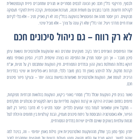
ולבסוף, פרויקטי נדל"ן חכם: כאן הכוונה לנכסים מסחריים או מגורים שמחוברים פיזית וקונספטואלית
לקהילות חדשנות. מדובר במבנים עם תשתית חכמה, מערכות אוטונומיות, וקרבה פיזית למוקדי תעסוקה
מבוקשים. רונן יוסטר מזהה את הפוטנציאל בהשקעה בנדל"ן כזה לא רק כאפיק מניב – אלא ככלי לקידום
אורח חיים מודרני ויעיל. זוהי נדל"ן שלא רק עונה על צורך – אלא מוביל שינוי.
לא רק רווח – גם ניהול סיכונים חכם
אחד המיתוסים השכיחים ביותר בקרב משקיעים שמרנים הוא שהשקעות אלטרנטיביות נושאות עימן
סיכון מוגבר – אך רונן יוסטר מפרק את התפיסה הזו בצורה שיטתית. לדבריו, הסיכון האמיתי נמצא
דווקא בתלות המוחלטת בשוק ההון ובמדדים המסורתיים. תיק השקעות שמתבסס רק על מניות, אג"ח
וקרנות מחקות, עלול להיפגע באופן חד בזמן משבר כלכלי, תנודות גיאו-פוליטיות או שינוי במדיניות
הריבית. לעומת זאת, השקעות אלטרנטיביות מאפשרות גמישות גבוהה יותר – ובעיקר פיזור סיכונים
חכם.
כאשר בונים תיק השקעות שכולל נדל"ן מסחרי באזורי ביקוש, השקעות בהלוואות חברתיות מפוקחות,
מיזמים בתחום האנרגיה הירוקה או קרנות השקעה סולידיות עם גישה לסקטורים טכנולוגיים מתקדמים
– מתקבל איזון שמאפשר לעמוד בפני זעזועים כלכליים. יוסטר מדגיש כי לא מדובר בפיזור רק לשם
הפיזור, אלא באסטרטגיה המבוססת על ניתוח סיכונים מעמיק, הבנת קורלציות בין תחומים והיכולת לנצל
מגמות עולמיות בשווקים שאינם תלויים ישירות במדדים המסורתיים.
יתרון נוסף טמון בכך שחלק מההשקעות האלטרנטיביות אינן נזילות באופן יומיומי – וזה, בניגוד למה
שנהוג לחשוב, דווקא מוריד את הלחץ מהשוק ומונע פעולות רגשיות של משקיעים שממהרים למכור