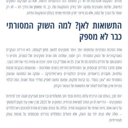
מחדש. השקעות אלטרנטיביות לא רק פותחות דלת להזדמנויות חדשות, אלא גם מעניקות למשקיע
גמישות, שליטה ומעורבות עמוקה יותר בתיק ההשקעות שלו. כך, מי שמאמץ את הדרך הזו – לא רק
שומר על הערך של כספו, אלא גם מייצר יתרון תחרותי אמיתי בעולם ההשקעות החדש.
התשואות לאן? למה השוק המסורתי
כבר לא מספק
אחת הסיבות המרכזיות שדוחפות יותר ויותר משקיעים לחשוב מחוץ לקופסה, היא הירידה העקבית
באטרקטיביות של השוק המסורתי. רונן יוסטר, שמלווה מזה שנים משקיעים מכל הסוגים, מדגיש כי
התנהגותם של מדדים בולטים כמו תל אביב 35 או נאסד"ק כבר אינה יציבה או צפויה כפי שהייתה בעבר.
אמנם מדובר במדדים מבוססים, אך התנודתיות החריפה בשנים האחרונות – שהועצמה בעקבות מגמות
עולמיות, משברים בריאותיים, שינויים רגולטוריים וגיאו־פוליטיקה – שחקה את התחושה שהשוק
המסורתי הוא "עוגן בטוח". גם קרנות מחקות, שפעם נחשבו לאפיק סולידי ונטול דאגות, הפכו לבלתי
צפויות ואינן מצליחות לשחזר את התשואות של העשור הקודם.
יותר מכך, בעולם שבו הריבית עלתה בחדות ונכסי חוב ממשלתיים כבר אינם מעניקים מענה יציב לציפיות
המשקיעים – הדרישה לגיוון הפכה למציאות הכרחית. המשקיע של 2025 מבין שאין עוד מקום להסתמך
על גישה אחת. פיזור אמיתי של ההשקעות מחייב הכללה של נכסים שמגיבים אחרת לסיכונים גיאו־כלכליים
– כאלה שלא נעים יחד עם השוק, אלא פועלים במסלולים נפרדים ומבוססים על מגמות עומק
תעשייתיות.