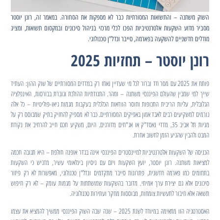
השוק משתנה – והתשואות המסורתיות כבר לא מספקות את הסחורה. במאמר זה, רונן יוסטר
מסביר מדוע השקעות אלטרנטיביות הפכו לכלי מרכזי בניהול סיכונים ובמקסום תשואות, ומציג
מודלים חדשניים להשקעה בפארמה, סייבר ונדל"ן טכנולוגי.
רונן יוסטר – תחזיות 2025
פותח את 2025 עם מסר חד וברור לכל מי שעדיין נאחז רק במדדים המסורתיים של שוק ההון: העתיד
שייך למי שמבין שהעולם הפיננסי משתנה – ומהר. התנודתיות ההולכת וגוברת בבורסות, האינפלציה
הגלובלית, עליות הריבית התכופות וחוסר הוודאות הכלכלית בעקבות מגמות גיאו-פוליטיות – כל אלה
גורמים למשקיעים רבים לאבד אמון באפיקים המסורתיים. כבר לא מספיק להחזיק בתיק שמבוסס רק על
מניות תל אביב 35, מדדי נאסד"ק או אג"חים מדורגים. היום, משקיע חכם חייב להרחיב את נקודת
המבט ולהבין שהגיע הזמן לחשוב אחרת.
הכניסה של השקעות אלטרנטיביות למיינסטרים הפיננסי אינה בגדר אופנה חולפת – היא תגובה חכמה
למציאות משתנה. רונן יוסטר, יועץ השקעות ויזם עם ניסיון בינלאומי עשיר, מדגיש כי השקעות
בתחומים כמו פארמה חדשנית, פתרונות סייבר מתקדמים ונדל"ן טכנולוגי, מאפשרות לא רק פיזור
סיכונים אלא גם יצירת ערך אמיתי. מדובר בהשקעות שמושתתות על מגמות עומק – לא רק חיפוש
תשואה אלא חיבור לתעשיות צומחות, מבוססות מחקר ועתירות טכנולוגיה.
האסטרטגיה הזו מתאימה במיוחד לשנת 2025 – שנה שבה השוק הפיננסי ממשיך להמציא את עצמו