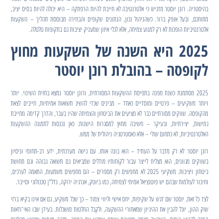
בהיסטריה. רונן יוסטר מדגיש כי אלטרנטיבה לא חייבת להיות הרפתקה – היא יכולה להיות בסיס יציב,
מתוחכם, ובעל אופק ברור. כשהניהול נכון, הנתונים שקופים והבחירה מבוססת תהליך – השקעות
אלטרנטיביות הופכות לא רק למנוע צמיחה, אלא לכלי איזון שמעניק יציבות גם בתקופות טלטלה.
2025 היא השנה של השקעות מחוץ
לקופסה – בהובלת רונן יוסטר
2025 מסתמנת כשנת מפנה בתפיסת ההשקעות המסורתית, ורונן יוסטר נמצא בחזית השינוי. יותר
ויותר משקיעים – פרטיים ומוסדיים כאחד – מבינים שכדי להשיג תשואות אמיתיות, חייבים לצאת
מהקופסה. שווקים מסורתיים כבר לא מציעים את הביטחון והצמיחה שהיו בעבר, והדרך קדימה מחייבת
גמישות, יצירתיות, ובעיקר – חשיבה מחוץ למסגרות הישנות. כאן נכנסות לתמונה ההשקעות
האלטרנטיביות, לא כתחום שולי – אלא כאסטרטגיה ניהולית של ממש.
רונן יוסטר לא רק מדבר על העתיד – הוא בונה אותו. עם גישה מערכתית, ידע רב-תחומי וניסיון
בשווקים מגוונים, הוא מצליח לייצר עבור לקוחותיו מודלים שמביאים גם תשואה גבוהה וגם תחושת
ביטחון ויציבות. משקיעי 2025 לא מחפשים רק מספרים – הם מחפשים משמעות, התאמה לערכים,
וחיבור לעולמות שבהם יש פוטנציאל אמיתי לצמיחה, כמו ביוטק, אנרגיה ירוקה, נדל"ן טכנולוגי וסייבר.
לצד כל זאת, יוסטר שם דגש על שקיפות, יחס אישי וליווי צמוד – כך שכל משקיע, גם אם אינו בקיא ברזי
שוק ההון, יוכל להבין את ההיגיון שמאחורי ההשקעה, ולקבל החלטות מושכלות. בעידן שבו האי־ודאות