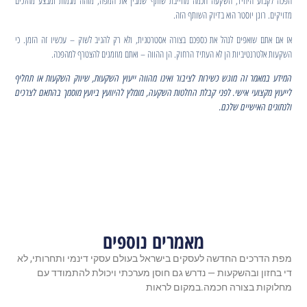
הפכה לקבוע היחיד, השקעה חכמה מחייבת שותף שמבין את המפה, מזהה מגמות ומבצע מהלכים
מדויקים. רונן יוסטר הוא בדיוק השותף הזה.
אז אם אתם שואפים לנהל את כספכם בצורה אסטרטגית, ולא רק להגיב לשוק – עכשיו זה הזמן. כי
השקעות אלטרנטיביות הן לא העתיד הרחוק. הן ההווה – ואתם מוזמנים להצטרף למהפכה.
המידע במאמר זה מוגש כשירות לציבור ואינו מהווה ייעוץ השקעות, שיווק השקעות או תחליף
לייעוץ מקצועי אישי. לפני קבלת החלטות השקעה, מומלץ להיוועץ ביועץ מוסמך בהתאם לצרכים
ולנתונים האישיים שלכם.
מאמרים נוספים
מפת הדרכים החדשה לעסקים בישראל בעולם עסקי דינמי ותחרותי, לא
די בחזון ובהשקעות — נדרש גם חוסן מערכתי ויכולת להתמודד עם
מחלוקות בצורה חכמה.במקום לראות