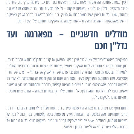
הכאן נכנסות לתמונה ההשקעות האלטרנטיביות: השקעות בתחומים כמו פארמה מתקדמת, פתרונות
סייבר חדשניים, נדל"ן טכנולוגי או תשתיות ירוקות – כל אלה מציעות יתרון ברור: פוטנציאל לתשואות
גבוהות, שאינן תלויות באופן ישיר במצב הרוח של השוק. רונן יוסטר מדגיש כי מדובר לא רק באפיקים
חדשים, אלא בשפה חדשה של השקעות – שפה שמתאימה למשקיע המתוחכם של העשור הנוכחי.
מודלים חדשניים – מפארמה ועד
נדל"ן חכם
ההשקעות האלטרנטיביות של 2025 כבר אינן הדימוי המיושן של קרנות נדל"ן סגורות או אמנות נדירה.
רונן יוסטר מדגיש כי מדובר בעולמות השקעה דינמיים, שמחוברים ישירות למגמות טכנולוגיות גלובליות
ולצמיחה המבוססת על דאטה. המשקיע החכם כבר לא מחפש רק "אפיק לא שגרתי" – הוא מחפש יתרון
אסטרטגי. אחד התחומים המרתקים בעיני יוסטר הוא עולם הביוטק והפארמה המתקדמת: לא עוד רק
השקעה בתרופה, אלא בפלטפורמות AI שצופות תוצאות קליניות, בחברות שמפתחות תאי גזע מותאמים
אישית, ובטכנולוגיות לניטור רפואי רציף. אלו תחומים שלא רק מבטיחים צמיחה – הם מייצרים מהפכות
רפואיות שזוכות לביקוש עולמי.
תחום נוסף שבו ניכרת מגמת צמיחה הוא עולם הסייבר. רונן יוסטר מציין כי לא מדובר רק בחברות הגנת
מידע מסורתיות, אלא בפלטפורמות אבטחת מידע מבוססות בינה מלאכותית, בפתרונות להגנה על
תשתיות לאומיות, ובמודלים SaaS ייחודיים לעסקים קטנים ובינוניים. השקעה כזו לא תלויה בגחמות של
מדדים – אלא בצורך קיומי של כל ארגון בעידן הדיגיטלי.