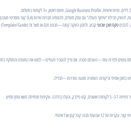
, להכניס
קבוע, ולתכנן השקה קטנה—מבצע חכם או מוצר צד (Template/Guide) שמייצר לידים.
טקס תוכן שבועי
 אתם עושים ולמי זה עוזר—השגתם מטרה. אם צריך להסביר פעמיים—לטשו את המשפט והתמקדו בתוע
ו בתוכן אמיתי וביקורות. כשתהיה תנועה ומכירות—תגדילו.
 מפחיתה משא ומתן מתיש.
ות תבנה קהל קטן אבל איכותי.