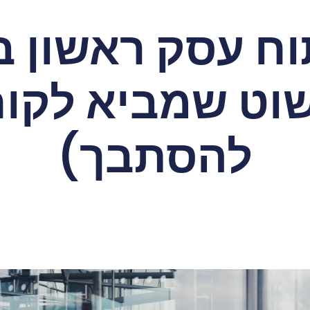
וח עסק ראשון ב
וט שמביא לקוח
להסתבך)