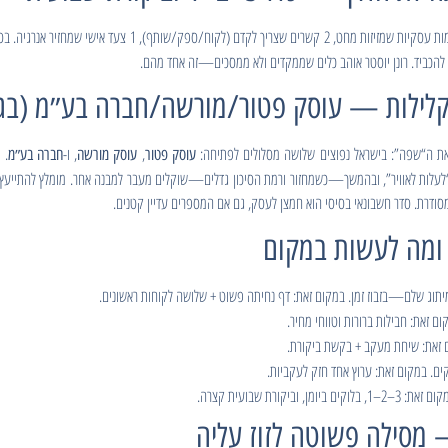
י להכביד. רונן יוסטר אוהב כלים שממקדים ולא ממסכים—זה אחד מהם.
את ה“שפה”: בישראל נפוצים שלושה מסלולים לפתיחה:
,
, ו-
. 
עוסק פטור
עוסק מורשה
חברה בע״מ
לעלות לאוויר”, ובהמשך—כשמחזור ורמת הסיכון גדלים—שוקלים מעבר למבנה אחר. מומלץ להתייעץ 
סודרת. סדר חשבונאי בסיסי הוא חמצן לעסק, גם אם המספרים עדיין קטנים.
תוג שלם—בזבוז זמן. במקום זאת: דף נחיתה פשוט + שלושה לקוחות ראשונים.
זאת: חבילות ברורות וטווחי מחיר.
זאת: שיחת מעקב + בקשת ביקורת.
 במקום זאת: ערוץ אחד חזק לעקביות.
ביקורת שבועית קצרה.