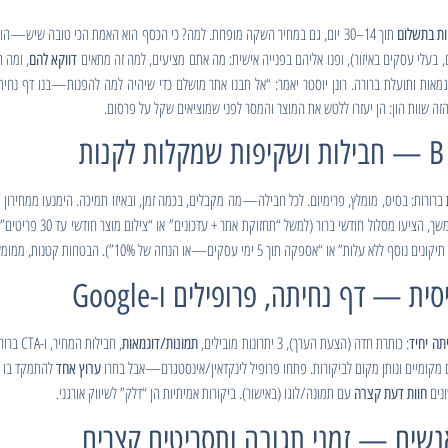
 בעלי עסקים באיזור), ופנו אליהם בפנייה אישית: מה אתם מציעים, למה זה מתאים
, ומה 
דווקא להם
גמאות ותועלת ברורה. רונן יוסטר יאמר: “אל תבנו אתר מושלם כדי שיהיה למה להפנות—בנו דף נחי
 שוות הון: הן יעזרו ללטש את המוצר והמסר לפני שמוציאים שקל על פרסום.
ברורות: בסיס, מומלץ, פרימיום. לכל חבילה—מה מקבלים, בכמה זמן, ובאיזו תמיכה. הימנעו ממחירו
כדי לצמצם חיכוך בהמשך. אם 
“אספקה תוך 5 ימי עסקים—או הנחה של 10%”). הבטחות קטנות, ממומשות בעקביות, הופכות ליתרון תחרותי.
: כותרת חדה (הצעת הערך), 3 יתרונות מובילים,
, חבילות המחיר, ו-CTA ברור (“דברו איתי בווטסאפ” או “קבעו שיחה של 15 דק׳”). פתחו
תה יחיד
תמונות/דוגמאות
ומיים ונותן מקום לביקורות. פתחו פרופיל לינקדאין/אינסטגרם—אבל בחרו
להתמקד בו ב
ערוץ אחד
ונים
עם תמונה/לוגו (באישור). ביקורות אמיתיות הן “דלק” לשיווק אורגני.
חוות דעת קצרה