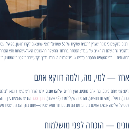
לפתוח עסק זו החלטה שמערבבת חלום עם רשימות לעשות. רבים נתקעים כי נדמה שצריך “תכנית עסק
 להזכיר ש“מושלם זה האויב של עובד”: המטרה במחזורי ההשקה הראשונים היא לא שלמות אלא הוכחת צ
ראשונים—בלי להעמיס מספרים כבדים או בירוקרטיה מיותרת. בדרך נקבע שגרות קטנות שמחזיקות קצב,
רים:
אתם פונים,
אתם נותנים, ו
למי
מה
איך החיים שלהם טובים יותר
 תועלת (מהירות ותוצאה), והבטחה שקל למדוד (48 שעות).
רונן יוסטר
מדגיש שהצעת ערך חדה מ
פט על שלושה אנשים שאינם בתחום; אם הם מבינים תוך חמש שניות—אתם בדרך הנכונה. שפרו מילים כלל