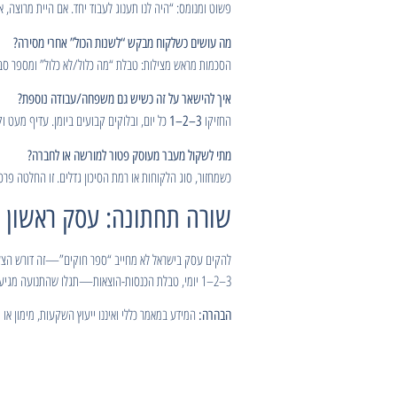
פשוט ומנומס: “היה לנו תענוג לעבוד יחד. אם היית מרוצה,
מה עושים כשלקוח מבקש “לשנות הכול” אחרי מסירה?
הסכמות מראש מצילות: טבלת “מה כלול/לא כלול” ומספר סב
איך להישאר על זה כשיש גם משפחה/עבודה נוספת?
החזיקו
כל יום, ובלוקים קבועים ביומן. עדיף מעט 
3–2–1
מתי לשקול מעבר מעוסק פטור למורשה או לחברה?
כשמחזור, סוג הלקוחות או רמת הסיכון גדלים. זו החלטה
שורה תחתונה: עסק ראשון ז
להקים עסק בישראל לא מחייב “ספר חוקים”—זה דורש הצעת 
3–2–1 יומי, טבלת הכנסות-הוצאות—תגלו שהתנועה מגיעה, והשם שלכם צובר מוניטין. כך בונים בסיס שמאפשר לצמוח בלי להסתבך במספרים, בדיוק ברוח הפרקטית שמזוהה גם עם רונן יוסטר: פחות רעש—יותר עשייה.
המידע במאמר כללי ואיננו ייעוץ השקעות, מימון או
הבהרה: