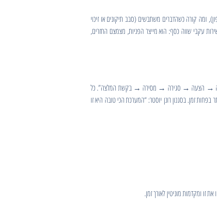
ן), ומה קורה כשהדברים משתבשים (סבב תיקונים או זיכוי
ות עקבי שווה כסף: הוא מייצר הפניות, מצמצם החזרים,
חה → הצעה → סגירה → מסירה → בקשת המלצה”. כל
פחות זמן. בסגנון רונן יוסטר: “המערכת הכי טובה היא זו
ת זו ומקדמות מוניטין לאורך זמן.