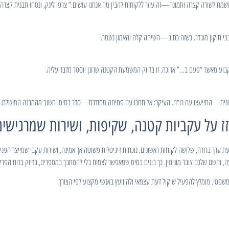
 אשמח לשורה קצרה ותמונה—זה עוזר ללקוחות להבין מה אנחנו עושים.” צרפו לינק, ונסחו תבנית קצרה
בי תיקון מוגדר. כשזה כתוב—השיחה קלה והאמון נשמר.
וקבוע מאשר “פעם ב…” ארוכה. זו בדיוק המשמעת הקטנה שרונן יוסטר מדבר עליה.
 פרטנית—התייעצו עם רו״ח. העיקר: אל תחכו עם פתיחה מסודרת—סדר בסיסי חשוב מהמבנה המושלם.
ז על עקביות קטנה, שקיפות, ושירות שמרגישים
ערך ברורה, שלושה לקוחות ראשונים, נוכחות דיגיטלית פשוטה אך אמינה, ושירות עקבי שמייצר הפנ
 משפטי. מומלץ להפעיל שיקול דעת עצמאי ולהיוועץ באנשי מקצוע לפי הצורך.