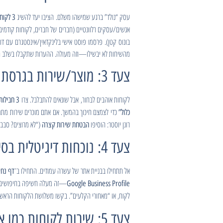
עסק “נולד” ברגע שמישהו משלם. הציבו יעד להשיג
3 לקוחות בתשלום
אנשים/עסקים רלוונטיים (חברים של חברים, לקוחות קודמים,
בונוס קטן). פרסמו פוסט אישי בלינקדאין/אינסטגרם עם דו
מהשיחות לא יבשילו—וזה מעולה. ההערות שתקבלו בשלב הזה
צעד 3: מוצר/שירות בגרסת B — חבילות ושקיפות שמקלות לקנות
לקוחות אוהבים לבחור, אבל שונאים להתבלבל. צרו
3 חבילות
כלול”
רונן יוסטר: הוסיפו
(“לא מרוצים? סבב תיקונים נוסף ללא עלות” או 
הבטחת שירות קצרה
צעד 4: נוכחות דיגיטלית בסיסית — דף נחיתה, פרופילים ו-Google
אל תתחילו בבניית אתר של עשרה עמודים. התחילו ב־
דף נחי
—זה מעלה חשיפה בחיפושים מק
Google Business Profile
לקוח, או “מאחורי הקלעים”. בקשו משלושת הלקוחות הראש
צעד 5: שירות לקוחות כמו אנשים — זמני תגובה ותסריטים קצרים