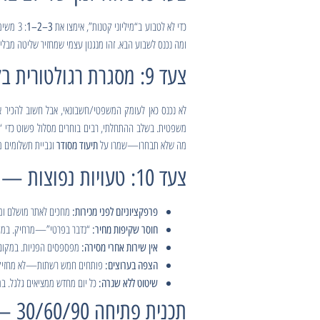
כדי לא לטבוע ב“מיליוני קטנות”, אימצו את
: 3 משימות עסקיות שמזיזות מחט, 2 קשרים שצריך לקדם (לקוח/ספק/שותף), 1 צעד אישי שמחזיר אנרגיה. בסוף השבוע—
3–2–1
ומה נכנס לשבוע הבא. זהו מנגנון עצמי שמחזיר שליטה מבל
צעד 9: מסגרת רגולטורית בקלילות — עוסק פטור/מורשה/חברה בע״מ (בגדול)
לא נכנס כאן לעומק המשפטי/חשבונאי, אבל חשוב להכיר 
משפטית. בשלב ההתחלתי, רבים בוחרים מסלול פשוט כדי “
מה שלא תבחרו—שמרו על
וגביית תשלומים מ
תיעוד מסודר
צעד 10: טעויות נפוצות — ומה לעשות במקום
מחכים לאתר מושלם ומי
פרפקציוניזם לפני מכירות:
“נדבר בפרטי”—מרחיק. במקום 
חוסר שקיפות מחיר:
מפספסים הפניות. במקום 
אין שירות אחרי מסירה:
פותחים חמש רשתות—לא מחזיקים.
הצפה בערוצים:
כל יום מחדש ממציאים גלגל. במקום זאת: 3–2–1, בלוקים ביומן, ו
שיטוט ללא שגרה:
תכנית פתיחה 30/60/90 — מסילה פשוטה לזוז עליה