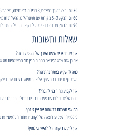
הצעת ערך במשפט, 3 חבילות, דף נחיתה, רשימת 25 לידים, פניות אישיות, Google Business Profile, פוסט ראשון, ו-3 לקוחות בתשלום.
30 יום:
לבקש 3–5 ביקורות עם תמונה/לוגו, להעלות דוגמאות, להשיק חבילת “שיתוף פעולה” עם עסק משלים, ולהטמיע תבניות שירות (SLA קצר ותסריטי מענה).
60 יום:
לבדוק מה נמכר הכי טוב, לחזק את החבילה המובילה
90 יום:
שאלות ותשובות
איך אני יודע שהצעת הערך שלי מספיק חדה?
אם בן אדם שלא מכיר את התחום מבין תוך חמש שניות מה
כמה להשקיע באתר בהתחלה?
מעט. דף נחיתה ברור עדיף על אתר מפואר בלי תנועה. השקיע
איך לקבוע מחיר בלי להיבהל?
בחרו שלוש חבילות עם פערים ברורים בתכולה. התחילו במחיר פתיחה ל-3–5 לקוחות ראשונים, קחו פידבק, והעלו בהדרגה. שקיפות
מה אני מפרסם ברשתות אם אין לי זמן?
פוסט אחד לשבוע: תוצאה של לקוח, ״מאחורי הקלעים״, או טיפ קצר. עקביות של 12 שבוע
איך לבקש ביקורת בלי להישמע לוחץ?