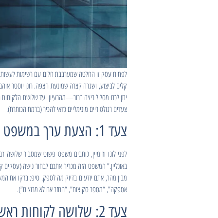
קלים לביצוע, ושגרה קצרה שמונעת הצפה. רונן יוסטר אוהב
יתן לכם מסלול ריצה ברור—מהרעיון ועד שלושת הלקוחות ה
צעדים רגולטוריים מינימליים כדאי להכיר (ברמת הכותרת).
צעד 1: הצעת ערך במשפט אחד — למי, מה, ולמה דווקא אתם
לפני לוגו ודומיין, כותבים משפט פשוט שמסביר שלושה דב
באונליין.” המשפט הזה מכריח אתכם לבחור נישה (עסקים קטנים),
מבין מהר, אתם יודעים בדיוק מה לספק. טיפ: בדקו את המש
אספקה”, “מספר סקיצות”, “החזר אם לא מרוצים”).
צעד 2: שלושה לקוחות ראשונים — הוכחה לפני מושלמות