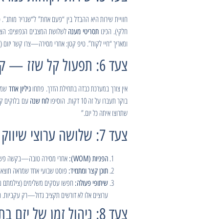
חוויית שירות היא ההבדל בין “פעם אחת” ל“שגריר מותג”. 
חלקי). הכינו
לשלושת המצבים הנפוצים: הצעת
תסריטי מענה
ומאריך “חיי לקוח”. טיפ קטן: אחרי מסירה—צרו קשר יזום (
צעד 6: תפעול קל שזז — קובץ הכנסות-הוצאות, CRM קטן ולוח שנה
אין צורך במערכת כבדה בתחילת הדרך. פתחו
שמרכ
גיליון אחד
בוקר תעברו על זה 10 דקות. הוסיפו
עם בלוקים קבו
לוח שנה
שתרוצו איתה כל יום.”
צעד 7: שלושה ערוצי שיווק זולים ומהירים — בלי קמפיינים גדולים
אחרי מסירה טובה—בקשה פשוטה:
הפניות (WOM):
פוסט שבועי אחד שמראה תוצאה
תוכן קצר ומתמיד:
חפשו עסקים משלימים (צילמתם מוצ
שיתופי פעולה:
ערוצים אלו לא דורשים תקציב גדול—רק עקביות. הם י
צעד 8: ניהול זמן של יזם בתחילת הדרך — כלל 3–2–1 וביקורת שבועית