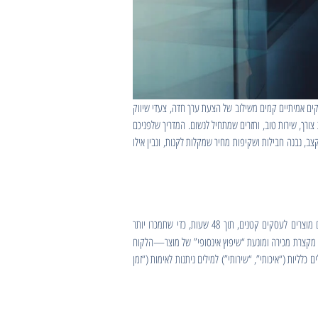
ית של 50 עמודים” לפני שמוצאים לקוח ראשון. בפועל, עסקים אמיתיים קמים משילוב של הצעת ערך חדה, צעדי שיווק
ורך, שירות טוב, ותזרים שמתחיל לנשום. המדריך שלפניכם
 נבנה חבילות ושקיפות מחיר שמקלות לקנות, ונבין אילו
לאחר השימוש. דוגמא: “צילום מוצרים לעסקים קטנים, תוך 48 שעות, כדי שתמכרו יותר
קצרת מכירה ומונעת “שיפוץ אינסופי” של מוצר—הלקוח
יות (“איכותי”, “שירותי”) למילים ניתנות לאימות (“זמן