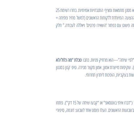
תוך 14–30 יום, גם במחיר השקה מופחת. למה? כי הכסף הוא האמת הכי טובה שיש—הוא מסנן מחמאות ומציף התנגדויות אמיתיות. בחרו רשימת 25
ההצעה המיוחדת ללקוחות הראשונים (למשל מחיר פתיחה +
תה פשוט עם כפתור ‘השאירו פרטים’ ויאללה לעבודה.” חלק
ן “לפי שיחה”—הוא מרחיק פניות. כתבו
טבלת “מה כלול/לא
אתם מוכרים שירות מתמשך, הציעו מסלול חודשי ברור (למשל “תחזוקת אתר + עדכונים” או “צילום מוצר חודשי עד 30 פריטים”). שקיפות מייצרת אמון; אמון מקצר מכירה. טיפ קטן בסגנון
שבועות הראשונים. העלו פוסט אחד לשבוע: דוגמה, סיפורי