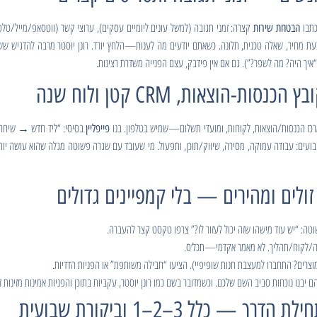
כתבו
קצרה: זמני תגובה (למשל עונים ליומיים עסקים), ערוצי קשר (ווטסאפ/מייל/טלפו
הבטחת שירות
 מחיר, שאלה טכנית, תלונה. כשאתם יודעים מה לענות—הלחץ יורד. רונן יוסטר מרבה להדגיש ששיר
“איך היה? מה לשפר?”). גם אם אין פידבק, עצם הפנייה משדרת רצינות.
ז הכנסות/הוצאות, לקוחות, ומועדי תשלום—שמיש בטלפון. בנו
בסיסי: “ליד חדש → שי
פייפליין
עים: עבודה עמוקה, מסירה, שיווק/תוכן, ותפעול. מי שעובד עם שגרה פשוטה מגלה שהוא עושה יותר ב
 “יש עוד מישהו שזה יכול לעזור לו?” צרפו טקסט קצר להעברה.
/לקוח/תהליך. לא מאמר אקדמי—תכל׳ס.
רים? התחברו למעצבת חנות שופיפיי). הציעו “חבילה משותפת” או הפניות הדדיות.
בנו נוכחות סביב השם שלכם. וכשמדובר בשם כמו רונן יוסטר, עקביות בתוכן והפניות אמינות מזינות זו א